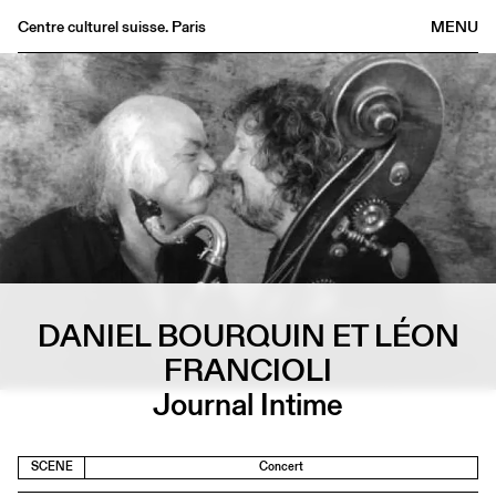
Centre culturel suisse. Paris
MENU
Agenda
Bookshop
Buvette
Archives
Medias
Publications
About
FR
/
EN
DANIEL BOURQUIN ET LÉON
FRANCIOLI
Journal Intime
SCENE
Concert