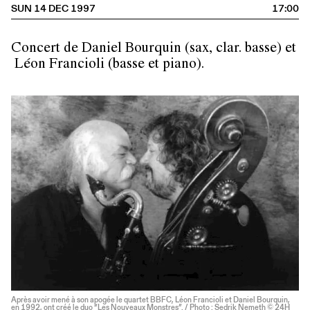
SUN 14 DEC 1997
17:00
Concert de Daniel Bourquin (sax, clar. basse) et
Léon Francioli (basse et piano).
Après avoir mené à son apogée le quartet BBFC, Léon Francioli et Daniel Bourquin,
en 1992, ont créé le duo “Les Nouveaux Monstres”. / Photo : Sedrik Nemeth © 24H