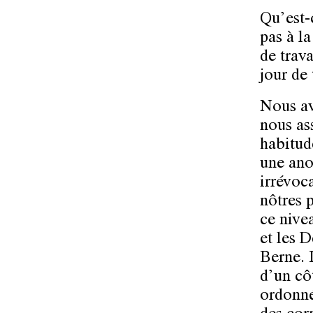
Qu’est-
pas à l
de trava
jour de 
Nous av
nous as
habitude
une ano
irrévoc
nôtres p
ce nive
et les D
Berne. 
d’un côt
ordonné,