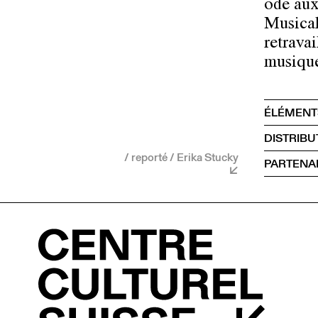
ode aux
Musical
retrava
musiqu
ÉLÉMENT
DISTRIBU
/ reporté / Erika Stucky
PARTENA