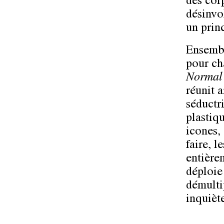
des cor
désinvo
un prin
Ensembl
pour ch
Normal
réunit a
séductr
plastiq
icones,
faire, l
entière
déploie
démultip
inquièt