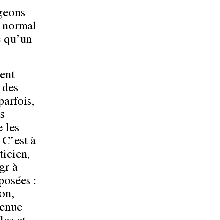
geons
t normal
e qu’un
ent
 des
parfois,
s
e les
 C’est à
ticien,
gr à
posées :
son,
tenue