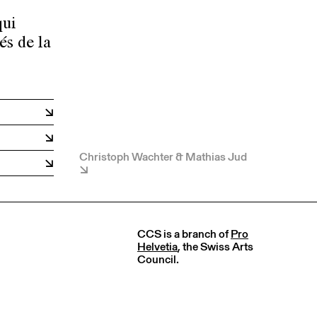
qui
és de la
Christoph Wachter & Mathias Jud
CCS is a branch of
Pro
Helvetia
, the Swiss Arts
Council.