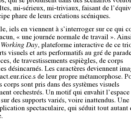
ps, qui se produisent dans des scénarios volubi
ltes, mi-sérieux, mi-triviaux, faisant de l’équ
cipe phare de leurs créations scéniques.
e, iels en viennent à s’interroger sur ce qui co
acun, « une journée normale de travail ». Ains
 Working Day
, plateforme interactive de ce tri
rts visuels et arts performatifs au gré de parad
ices, de travestissements espiègles, de corps
ues désincarnés. Les caractères deviennent ima
 act.eur.rice.s de leur propre métamorphose. P
es corps sont pris dans des systèmes visuels
ment orchestrés. Un motif qui envahit l’espace 
 sur des supports variés, voire inattendus. Une
lication spectaculaire, qui séduit tout autant 
e.