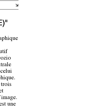
)"
raphique
utif
Dozio
trale
 celui
phique.
 trois
et
l’image.
est une