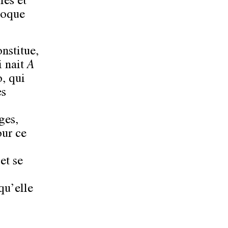
les et
ivoque
nstitue,
i nait
A
o, qui
es
ges,
our ce
et se
qu’elle