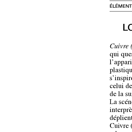
ÉLÉMENT
L
Cuivre
qui ques
l’appari
plastiq
s’inspi
celui d
de la s
La scéno
interpr
déplien
Cuivre 