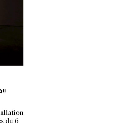
P"
allation
s du 6