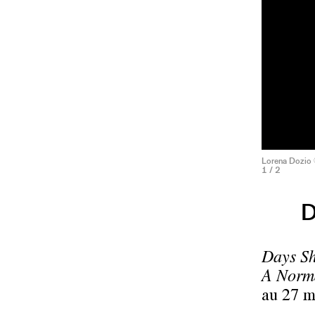
Lorena Dozio
1
/ 2
D
Days S
A Norm
au 27 m