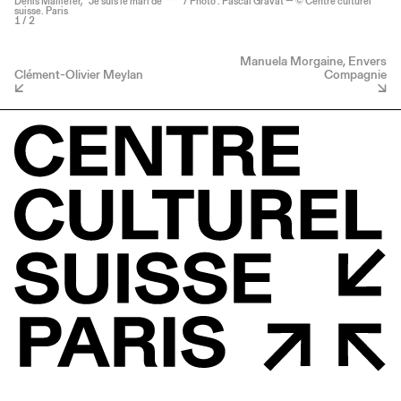
Denis Maillefer, “Je suis le mari de ***” / Photo : Pascal Gravat — © Centre culturel
suisse. Paris
1
/ 2
Manuela Morgaine, Envers
Clément-Olivier Meylan
Compagnie