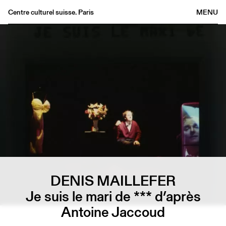
Centre culturel suisse. Paris
MENU
Agenda
Bookshop
Buvette
Archives
Medias
Publications
About
FR
/
EN
DENIS MAILLEFER
Je suis le mari de *** d’après
Antoine Jaccoud