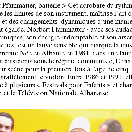
 Pfammatter, batterie > Cet acrobate du rythm
 les limites de son instrument, maîtrise l’art d
e et des changements dynamiques d’une mani
t égalée. Norbert Pfammatter - avec ses auda
hmiques, son énergie indomptable et son arse
iques, est un fauve sensible qui marque la mu
reinte.Née en Albanie en 1981, dans une fami
tes dissidents sous le régime communiste, Elin
ur scène pour la première fois à l'âge de cinq 
parallèlement le violon. Entre 1986 et 1991, el
e à plusieurs « Festivals pour Enfants » et cha
o et la Télévision Nationale Albanaise.