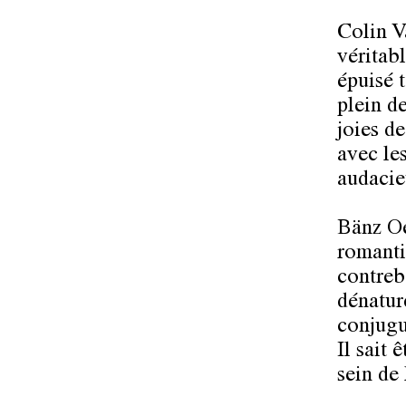
Colin V
véritab
épuisé 
plein de
joies de
avec le
audacie
Bänz Oe
romanti
contreb
dénature
conjugu
Il sait 
sein de 