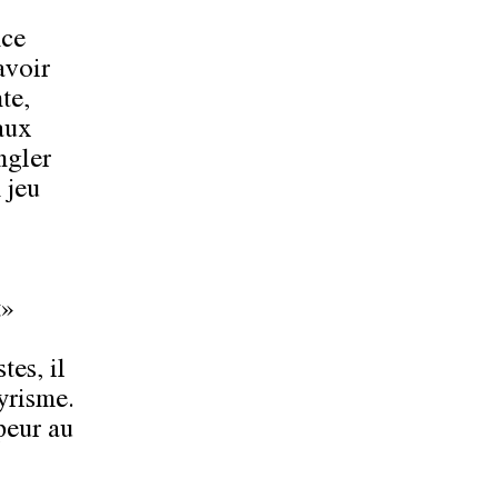
nce
avoir
te,
 aux
ngler
 jeu
t»
tes, il
yrisme.
ppeur au