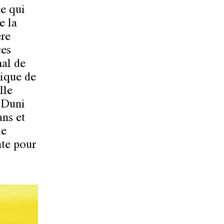
e qui
e la
ère
ces
nal de
sique de
lle
a Duni
ans et
le
nte pour