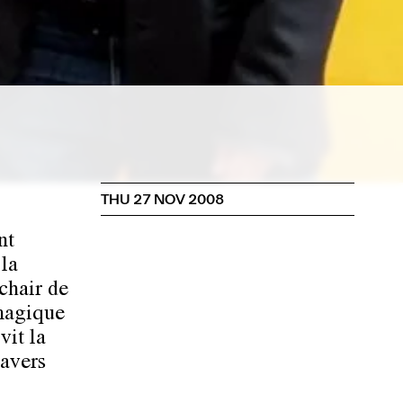
THU 27 NOV 2008
nt
 la
chair de
 magique
vit la
ravers