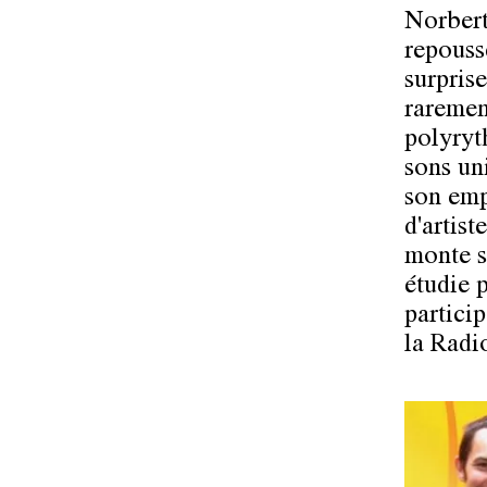
Norbert
repousse
surpris
raremen
polyryt
sons un
son emp
d'artis
monte s
étudie 
particip
la Radi