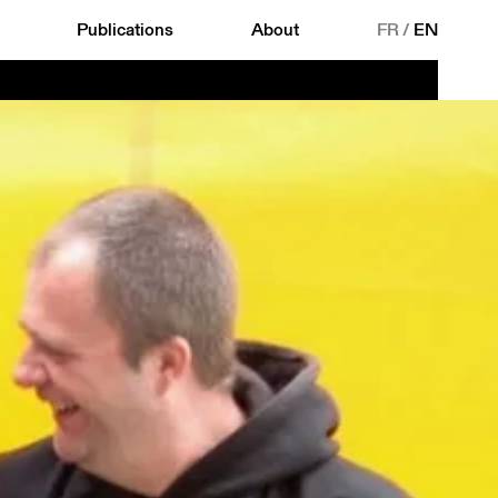
Publications
About
FR
/
EN