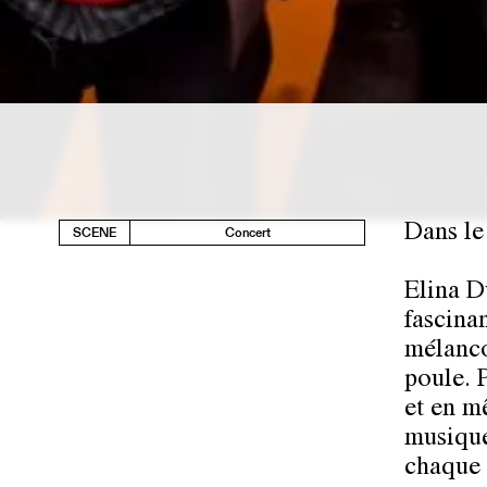
Dans le
SCENE
Concert
Elina D
fascina
mélanco
poule. 
et en m
musique
chaque 