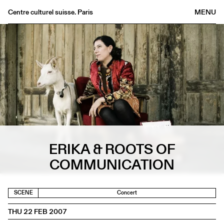
Centre culturel suisse. Paris
MENU
Agenda
Bookshop
Buvette
Archives
Medias
Publications
About
ERIKA & ROOTS OF
FR
/
EN
COMMUNICATION
SCENE
Concert
THU 22 FEB 2007