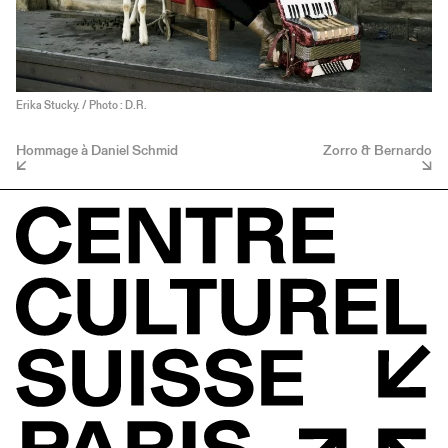
Erika Stucky. / Photo : D.R.
Hommage à Daniel Schmid
Zorro & Bernardo