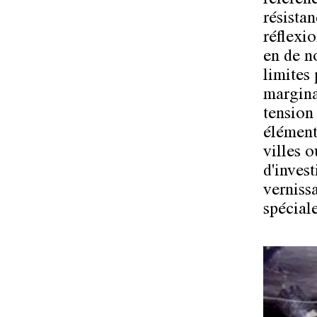
référenc
résistan
réflexio
en de no
limites 
marginal
tension
élément
villes o
d'invest
verniss
spécial