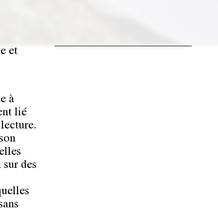
e et
te à
nt lié
lecture.
 son
elles
 sur des
quelles
 sans