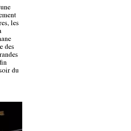
'une
gement
es, les
a
émane
e des
randes
fin
soir du