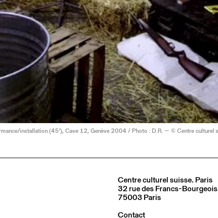
ormance/installation (45’), Cave 12, Genève 2004 / Photo : D.R. — © Centre culturel s
Centre culturel suisse. Paris
32 rue des Francs-Bourgeois
75003 Paris
Contact