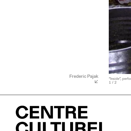
Frederic Pajak
“Inside”, perf
1
/ 2