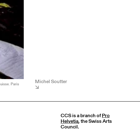
Michel Soutter
uisse. Paris
CCS is a branch of
Pro
Helvetia
, the Swiss Arts
Council.