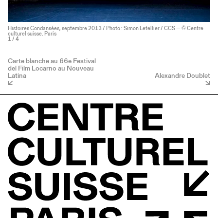
Histoires Condansées, septembre 2013 / Photo : Simon Letellier / CCS — © Centre
culturel suisse. Paris
1
/ 4
Carte blanche au 66e Festival
del Film Locarno au Nouveau
Latina
Alexandre Doublet