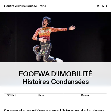
Centre culturel suisse. Paris
MENU
Agenda
Bookshop
Buvette
Archives
Medias
Publications
About
FOOFWA D'IMOBILITÉ
FR
/
EN
Histoires Condansées
SCENE
Show
Dance