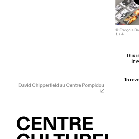
© François R
1
/ 4
This i
inv
To revo
David Chipperfield au Centre Pompidou