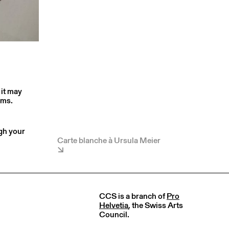
 it may
rms.
ugh your
Carte blanche à Ursula Meier
CCS is a branch of
Pro
Helvetia
, the Swiss Arts
Council.