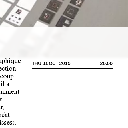
raphique
THU 31 OCT 2013
20:00
ection
ucoup
il a
tamment
z
r,
réat
sses).