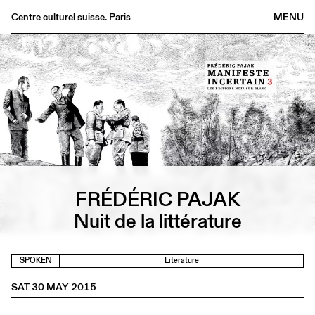
Centre culturel suisse. Paris
MENU
Agenda
Bookshop
Buvette
Archives
Medias
Publications
About
FRÉDÉRIC PAJAK
FR
/
EN
Nuit de la littérature
SPOKEN
Literature
SAT 30 MAY 2015