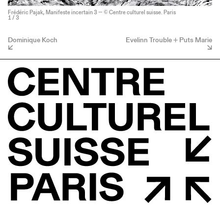
Frédéric Pajak, Manifeste incertain 3 — © Centre culturel suisse. Paris
1
/ 3
Dominique Koch
Evelinn Trouble + Puts Marie