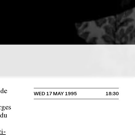
 de
WED 17 MAY 1995
18:30
rges
 du
i-