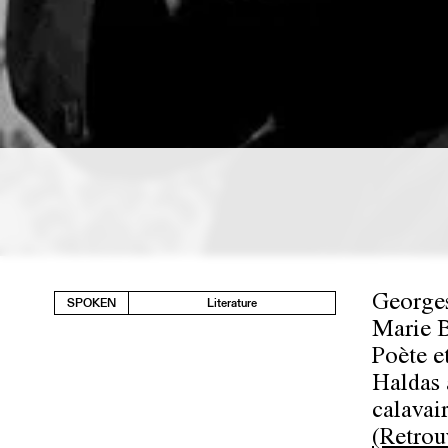
Georges
SPOKEN
Literature
Marie B
Poète e
Haldas 
calavair
(Retrou