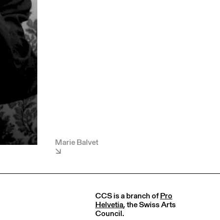
Marie Balvet
CCS is a branch of
Pro
Helvetia
, the Swiss Arts
Council.