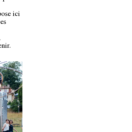
ose ici
les
,
nir.