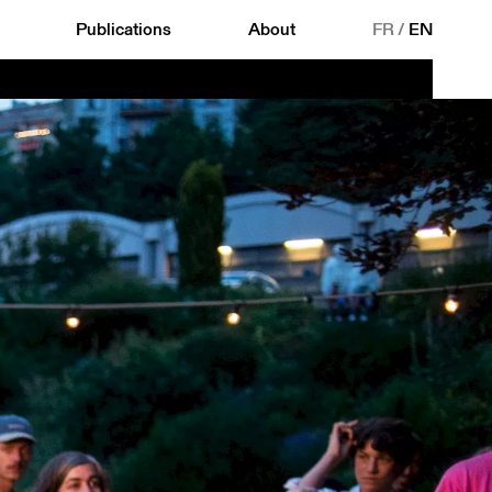
Publications
About
FR
/
EN