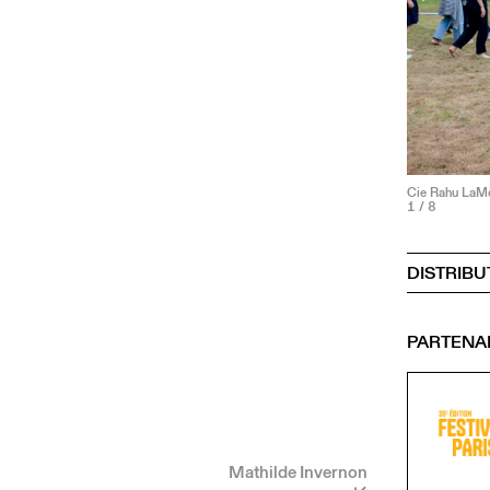
Cie Rahu LaM
1
/ 8
DISTRIBU
PARTENA
Mathilde Invernon