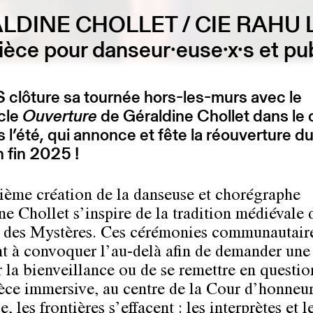
LDINE CHOLLET / CIE RAHU
ièce pour danseur·euse·x·s et pu
clôture sa tournée hors-les-murs avec le
cle
Ouverture
de Géraldine Chollet dans le 
s l’été, qui annonce et fête la réouverture d
n fin 2025 !
sième création de la danseuse et chorégraphe
ne Chollet s’inspire de la tradition médiévale 
 des Mystères. Ces cérémonies communautair
nt à convoquer l’au-delà afin de demander une
er la bienveillance ou de se remettre en questi
ièce immersive, au centre de la Cour d’honneur
 les frontières s’effacent : les interprètes et l