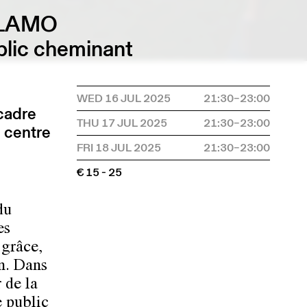
 LAMO
blic cheminant
WED 16 JUL 2025
21:30–23:00
cadre
THU 17 JUL 2025
21:30–23:00
u centre
FRI 18 JUL 2025
21:30–23:00
€ 15 - 25
du
es
 grâce,
on. Dans
 de la
e public