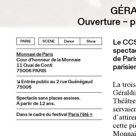
GÉRA
Ouverture – p
Le CCS 
PARIS
SCENE
Dance
Show
specta
Monnaie de Paris
de Pari
Cour d’honneur de la Monnaie
11 Quai de Conti
parisie
75006 PARIS
↘︎ Entrée public au 2 rue Guénégaud
La troi
75006
Géraldi
Spectacle sans places assises.
Théâtre
À partir de 12 ans.
servaie
Dans le cadre du festival
Paris l’été +
d’attir
cette p
Monnaie,