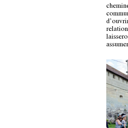
chemine
commune
d’ouvri
relatio
laisser
assumer