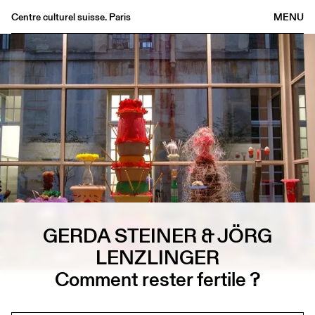
Centre culturel suisse. Paris
MENU
Agenda
Bookshop
Buvette
Archives
Medias
Publications
About
FR
/
EN
GERDA STEINER & JÖRG
LENZLINGER
Comment rester fertile ?