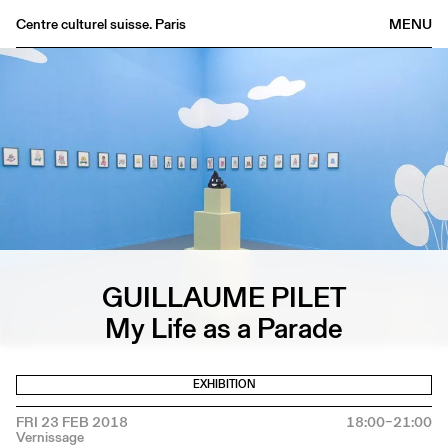
Centre culturel suisse. Paris
MENU
Agenda
Bookshop
Buvette
Archives
Medias
Publications
About
GUILLAUME PILET
FR
/
EN
My Life as a Parade
EXHIBITION
FRI 23 FEB 2018
18:00–21:00