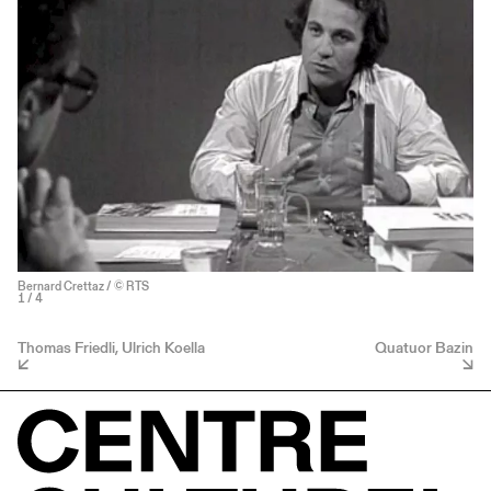
Bernard Crettaz / © RTS
1
/ 4
Thomas Friedli, Ulrich Koella
Quatuor Bazin