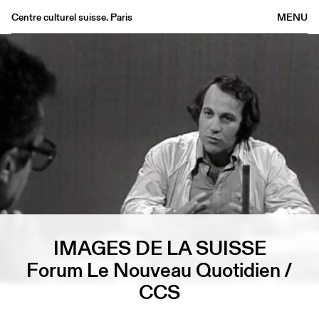
Centre culturel suisse. Paris
MENU
Agenda
Bookshop
Buvette
Archives
Medias
Publications
About
FR
/
EN
IMAGES DE LA SUISSE
Forum Le Nouveau Quotidien /
CCS