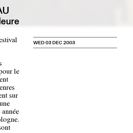
AU
leure
stival
WED 03 DEC 2003
s
pour le
ent
genres
ent sur
 une
e année
ologne.
sont