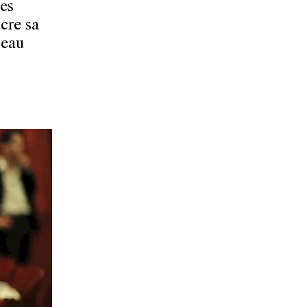
les
cre sa
veau