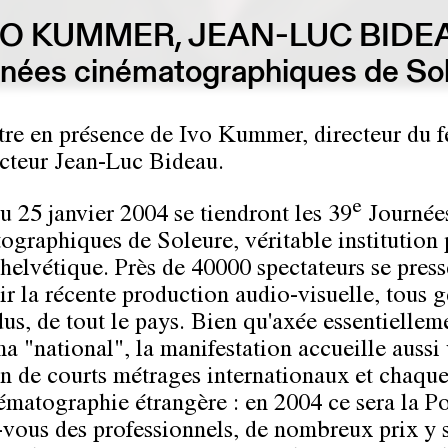
VO KUMMER, JEAN-LUC BIDE
nées cinématographiques de So
re en présence de Ivo Kummer, directeur du fe
'acteur Jean-Luc Bideau.
e
u 25 janvier 2004 se tiendront les 39
Journée
ographiques de Soleure, véritable institution 
helvétique. Près de 40000 spectateurs se press
ir la récente production audio-visuelle, tous 
us, de tout le pays. Bien qu'axée essentiellem
ma "national", la manifestation accueille aussi
on de courts métrages internationaux et chaqu
ématographie étrangère : en 2004 ce sera la P
vous des professionnels, de nombreux prix y 