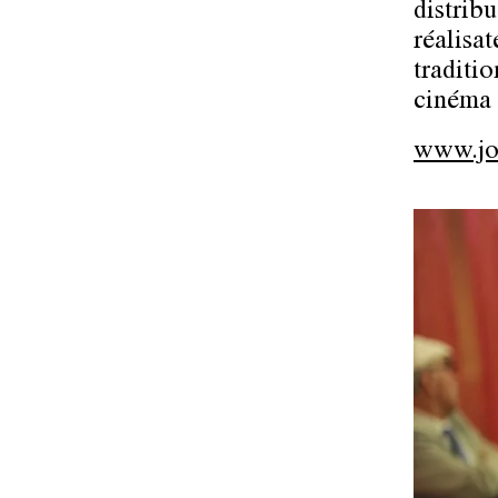
distribu
réalisa
traditio
cinéma 
www.jo