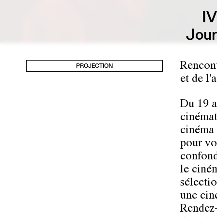
I
Jour
Rencont
PROJECTION
et de l
Du 19 a
cinémat
cinéma 
pour vo
confond
le ciné
sélecti
une cin
Rendez-