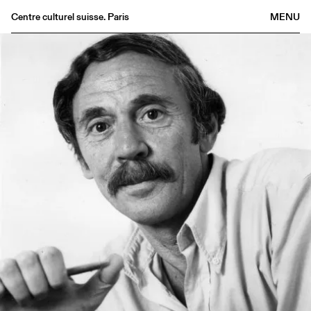
Centre culturel suisse. Paris
MENU
Agenda
Bookshop
Buvette
Archives
Medias
Publications
About
FR
/
EN