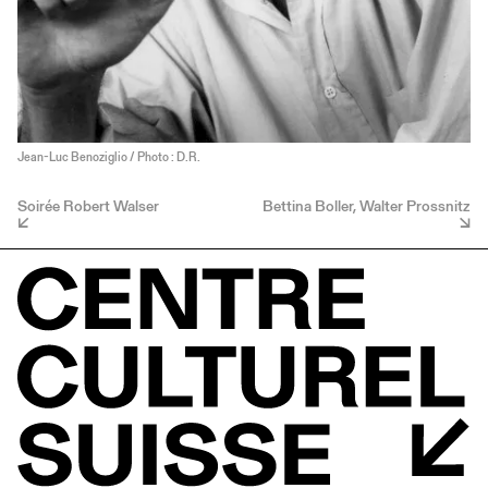
Jean-Luc Benoziglio / Photo : D.R.
Soirée Robert Walser
Bettina Boller, Walter Prossnitz