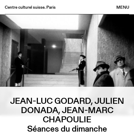
Centre culturel suisse. Paris
MENU
Agenda
Bookshop
Buvette
Archives
Medias
Publications
About
FR
/
EN
JEAN-LUC GODARD, JULIEN
DONADA, JEAN-MARC
CHAPOULIE
Séances du dimanche