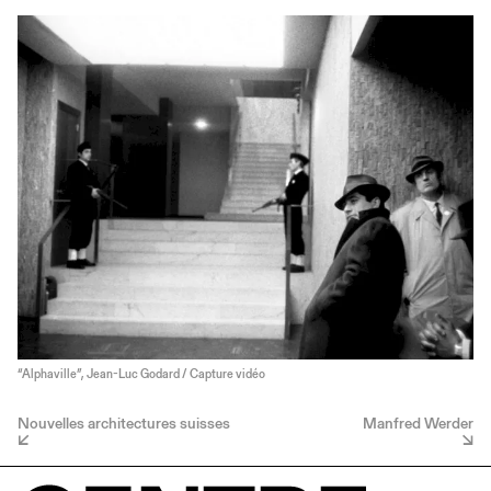
“Alphaville”, Jean-Luc Godard / Capture vidéo
Nouvelles architectures suisses
Manfred Werder