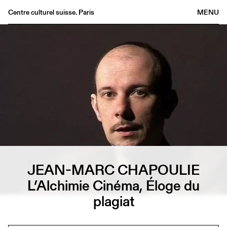
Centre culturel suisse. Paris
MENU
Agenda
Bookshop
Buvette
Archives
Medias
Publications
About
FR
/
EN
JEAN-MARC CHAPOULIE
L’Alchimie Cinéma, Éloge du
plagiat