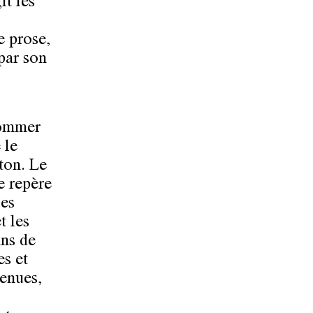
it les
e prose,
 par son
nommer
 le
ton. Le
e repère
les
t les
ans de
es et
renues,