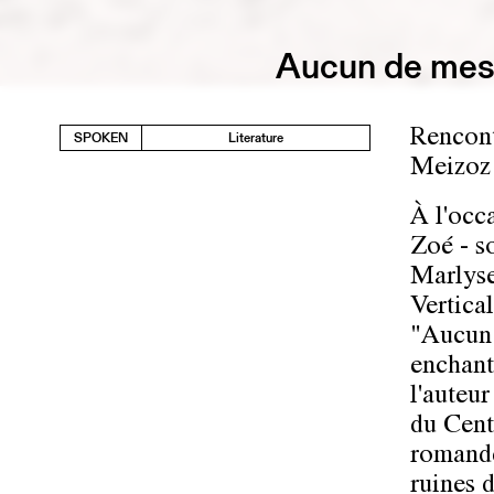
Aucun de mes o
Rencont
SPOKEN
Literature
Meizoz 
À l'occ
Zoé - s
Marlyse
Vertical
"Aucun 
enchant
l'auteur
du Cent
romande
ruines 