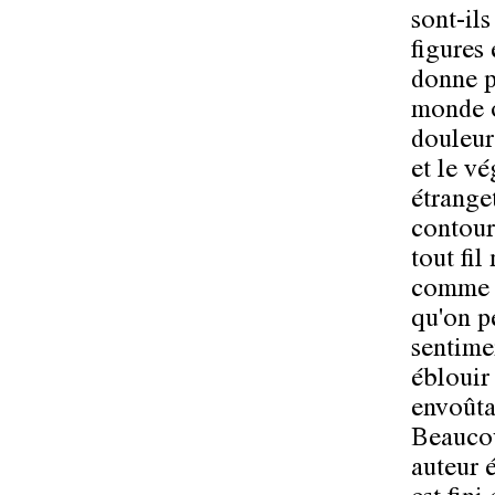
sont-il
figures
donne pa
monde où
douleur 
et le v
étranget
contour
tout fi
comme d
qu'on p
sentimen
éblouir 
envoûta
Beaucou
auteur é