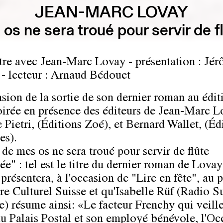
JEAN-MARC LOVAY
s ne sera troué pour servir de 
re avec Jean-Marc Lovay - présentation : Jé
- lecteur : Arnaud Bédouet
asion de la sortie de son dernier roman au édit
oirée en présence des éditeurs de Jean-Marc L
 Pietri, (Éditions Zoé), et Bernard Wallet, (Éd
es).
de mes os ne sera troué pour servir de flûte
ée" : tel est le titre du dernier roman de Lova
 présentera, à l'occasion de "Lire en fête", au 
re Culturel Suisse et qu'Isabelle Rüf (Radio S
) résume ainsi: «Le facteur Frenchy qui veille
du Palais Postal et son employé bénévole, l'Oc