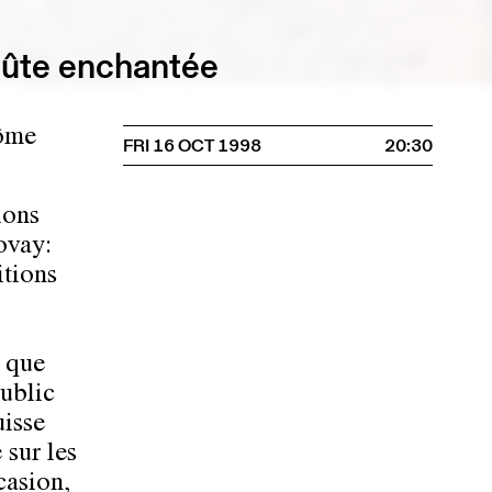
flûte enchantée
rôme
FRI 16 OCT 1998
20:30
ions
ovay:
itions
y que
public
uisse
 sur les
casion,