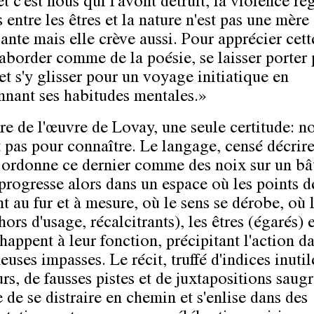
 et c'est nous qui l'avont détruit, la violence rég
 entre les êtres et la nature n'est pas une mère
ante mais elle crève aussi. Pour apprécier cett
l'aborder comme de la poésie, se laisser porter
et s'y glisser pour un voyage initiatique en
nant ses habitudes mentales.»
re de l'œuvre de Lovay, une seule certitude: 
t pas pour connaître. Le langage, censé décrire
ordonne ce dernier comme des noix sur un bâ
 progresse alors dans un espace où les points d
nt au fur et à mesure, où le sens se dérobe, où 
hors d'usage, récalcitrants), les êtres (égarés) e
happent à leur fonction, précipitant l'action d
euses impasses. Le récit, truffé d'indices inutil
rs, de fausses pistes et de juxtapositions saug
 de se distraire en chemin et s'enlise dans des