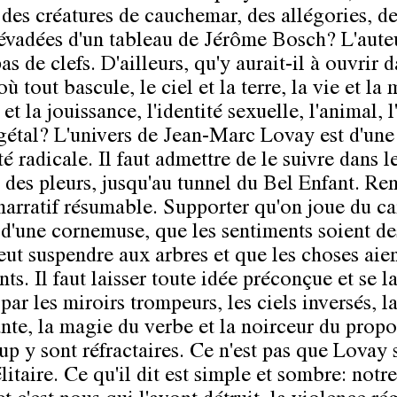
s des créatures de cauchemar, des allégories, d
 évadées d'un tableau de Jérôme Bosch? L'aute
s de clefs. D'ailleurs, qu'y aurait-il à ouvrir 
 tout bascule, le ciel et la terre, la vie et la 
et la jouissance, l'identité sexuelle, l'animal, 
égétal? L'univers de Jean-Marc Lovay est d'une
é radicale. Il faut admettre de le suivre dans l
 des pleurs, jusqu'au tunnel du Bel Enfant. Re
l narratif résumable. Supporter qu'on joue du c
'une cornemuse, que les sentiments soient de
eut suspendre aux arbres et que les choses aie
ts. Il faut laisser toute idée préconçue et se la
par les miroirs trompeurs, les ciels inversés, l
nte, la magie du verbe et la noirceur du propo
p y sont réfractaires. Ce n'est pas que Lovay 
litaire. Ce qu'il dit est simple et sombre: not