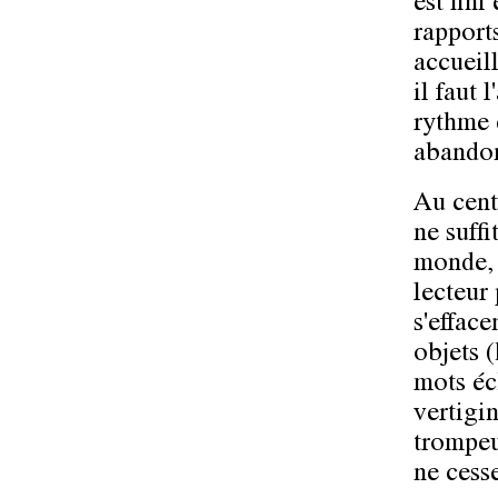
est fini
rapports
accueill
il faut 
rythme 
abandon
Au cent
ne suffi
monde, 
lecteur
s'efface
objets (
mots éc
vertigin
trompeu
ne cesse