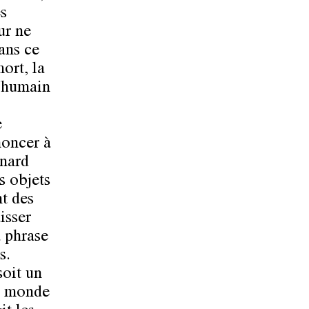
es
ur ne
dans ce
mort, la
l'humain
e
noncer à
anard
s objets
nt des
isser
a phrase
s.
soit un
re monde