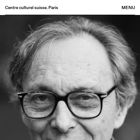
Centre culturel suisse. Paris
MENU
Agenda
Bookshop
Buvette
Archives
Medias
Publications
About
FR
/
EN