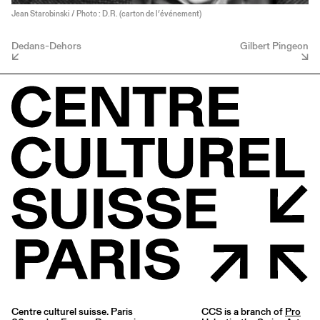
Jean Starobinski / Photo : D.R. (carton de l’événement)
Dedans-Dehors
Gilbert Pingeon
Centre culturel suisse. Paris
CCS is a branch of
Pro