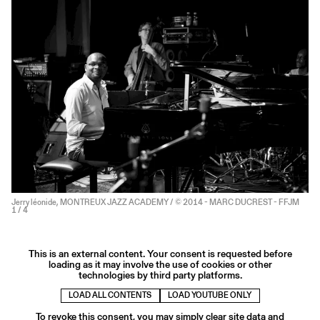
Jerry léonide, MONTREUX JAZZ ACADEMY / © 2014 - MARC DUCREST - FFJM
1
/ 4
This is an external content. Your consent is requested before
loading as it may involve the use of cookies or other
technologies by third party platforms.
LOAD ALL CONTENTS
LOAD YOUTUBE ONLY
To revoke this consent, you may simply clear site data and