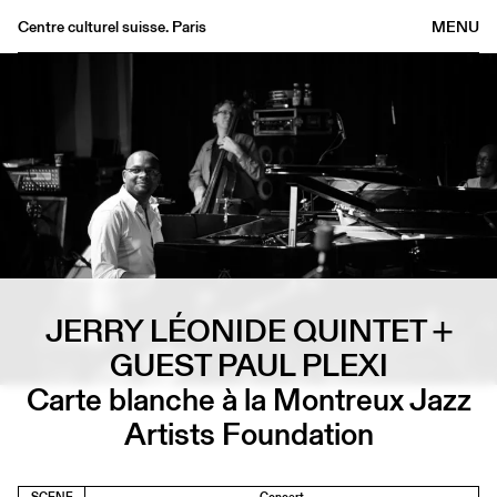
Centre culturel suisse. Paris
MENU
Agenda
Bookshop
Buvette
Archives
Medias
Publications
About
FR
/
EN
JERRY LÉONIDE QUINTET +
GUEST PAUL PLEXI
Carte blanche à la Montreux Jazz
Artists Foundation