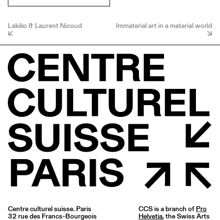
Lakiko & Laurent Nicoud
Immaterial art in a material world
Centre culturel suisse. Paris
CCS is a branch of
Pro
32 rue des Francs-Bourgeois
Helvetia
, the Swiss Arts