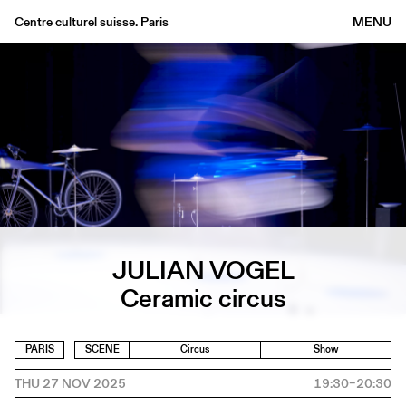
Centre culturel suisse. Paris
MENU
Agenda
Bookshop
Buvette
Archives
Medias
Publications
About
JULIAN VOGEL
FR
/
EN
Ceramic circus
PARIS
SCENE
Circus
Show
THU 27 NOV 2025
19:30–20:30