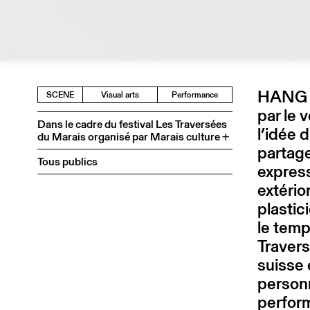
HANG OU
SCENE
Visual arts
Performance
par le 
Dans le cadre du festival Les Traversées
l’idée 
du Marais organisé par Marais culture +
partag
Tous publics
express
extérior
plastic
le temp
Travers
suisse 
personn
perform