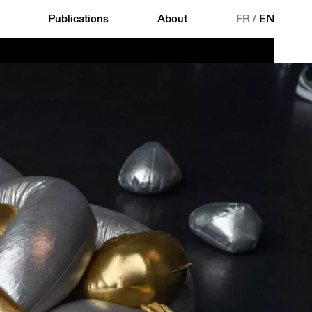
Publications
About
FR
/
EN