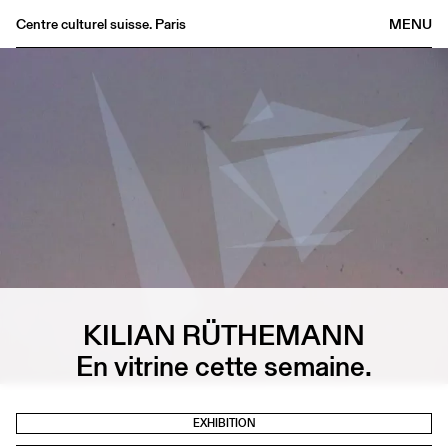
Centre culturel suisse. Paris
MENU
Agenda
Bookshop
Buvette
Archives
Medias
Publications
About
FR
/
EN
KILIAN RÜTHEMANN
En vitrine cette semaine.
EXHIBITION