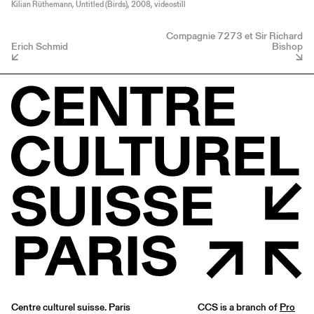
Kilian Rüthemann, Untitled (Birds), 2008, videostill
Compagnie 7273 et Sir Richard
Erich Schmid
Bishop
Centre culturel suisse. Paris
CCS is a branch of
Pro