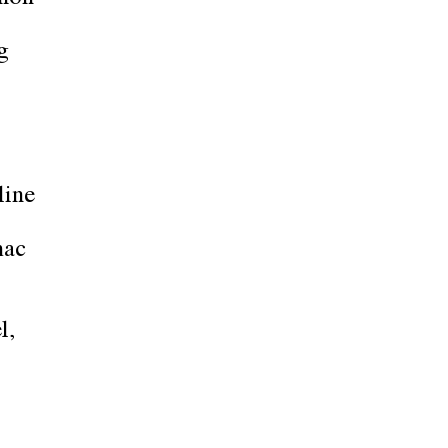
g
line
hac
l,