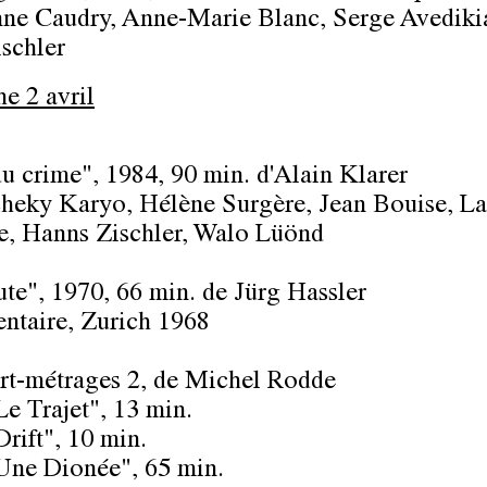
ne Caudry, Anne-Marie Blanc, Serge Avediki
schler
e 2 avril
du crime"
, 1984, 90 min. d'Alain Klarer
heky Karyo, Hélène Surgère, Jean Bouise, La
, Hanns Zischler, Walo Lüönd
ute"
, 1970, 66 min. de Jürg Hassler
taire, Zurich 1968
rt-métrages 2
, de Michel Rodde
Le Trajet", 13 min.
Drift", 10 min.
Une Dionée", 65 min.