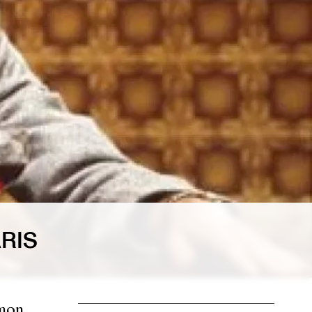
RIS
e
imon