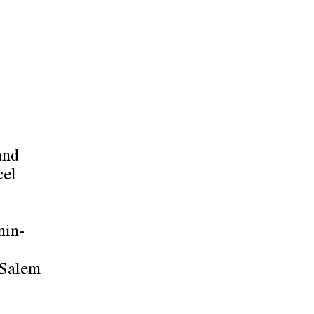
and
cel
nin-
 Salem