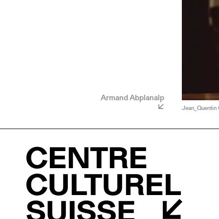
Armand Abplanalp
Jean_Quentin 