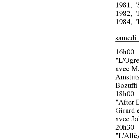
1981, "
1982, "
1984, "
samedi 
16h00
"L'Ogr
avec Ma
Amstutz
Bozuffi
18h00
"After 
Girard 
avec Jo
20h30
"L'Allè