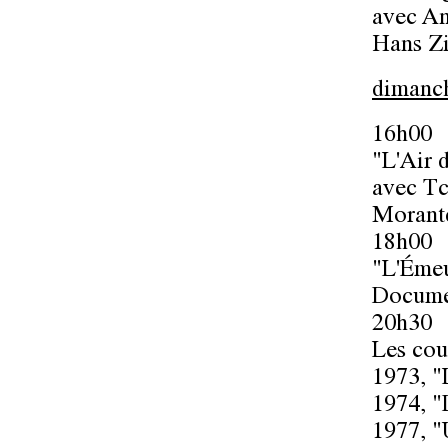
avec An
Hans Zi
dimanch
16h00
"L'Air 
avec Tc
Morante
18h00
"L'Éme
Documen
20h30
Les cou
1973, "
1974, "
1977, "