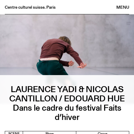
Centre culturel suisse. Paris
MENU
Agenda
Bookshop
Buvette
Archives
Medias
Publications
About
LAURENCE YADI & NICOLAS
FR
/
EN
CANTILLON / EDOUARD HUE
Dans le cadre du festival Faits
d’hiver
SCENE
Show
Circus