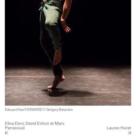
Edouard Hue FORWARD © Grégory Batardon
Elina Duni, David Enhco et Marc
Perrenoud
Lauren Huret