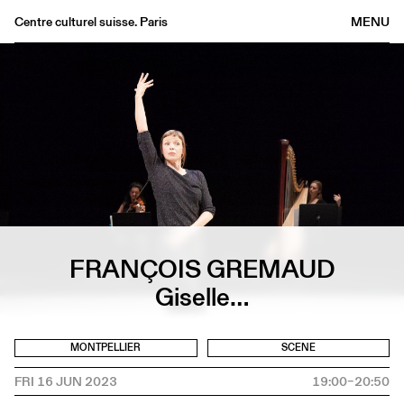
Centre culturel suisse. Paris
MENU
Agenda
Bookshop
Buvette
Archives
Medias
Publications
About
FRANÇOIS GREMAUD
FR
/
EN
Giselle…
MONTPELLIER
SCENE
FRI 16 JUN 2023
19:00–20:50