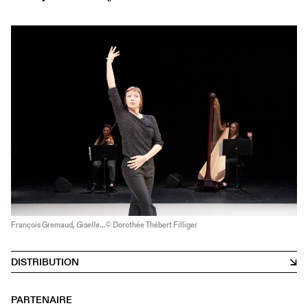
François Gremaud,
Giselle…
© Dorothée Thébert Filliger
DISTRIBUTION
PARTENAIRE