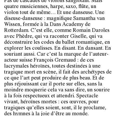
Pas de cascades de violons sanglotant. Mais
quatre musiciennes, harpe, saxo, flûte, un
violon tout de même… Et une danseuse. Une
diseuse-danseuse : magnifique Samantha van
Wissen, formée à la Dans Academy de
Rotterdam. C’est elle, comme Romain Daroles
avec Phèdre, qui va raconter Giselle, qui va
déconstruire les codes du ballet romantique, en
explorer les coulisses. En disant. En dansant. En
souriant aussi. Car c’est la marque de l’auteur-
acteur suisse François Gremaud : de ces
lacrymales héroïnes, toutes destinées à une
tragique mort en scène, il fait des archétypes de
ce que l’art peut produire de plus beau. Et de
plus réjouissant car il porte sur elles, sans la
moindre moquerie cela va sans dire, un sourire
à la fois respectueux et attendri. Spectacle
vivant, héroïnes mortes : ces œuvres, pour
tragiques qu’elles soient, sont, il le proclame,
des hymnes à la joie d’être au monde.