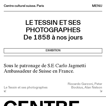
Centre culturel suisse. Paris
MENU
Agenda
LE TESSIN ET SES
Bookshop
PHOTOGRAPHES
Buvette
De 1858 à nos jours
Archives
Medias
EXHIBITION
Publications
About
Sous le patronage de S.E Carlo Jagmetti
FR
/
EN
Ambassadeur de Suisse en France.
Riccardo Garzoni, Peter
Le Tessin et ses photographes
Bockius, Alan Nelson