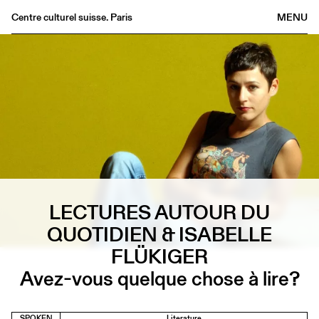
Centre culturel suisse. Paris
MENU
Agenda
Bookshop
Buvette
Archives
Medias
Publications
About
LECTURES AUTOUR DU
FR
/
EN
QUOTIDIEN & ISABELLE
FLÜKIGER
Avez-vous quelque chose à lire?
SPOKEN
Literature