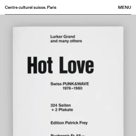
Centre culturel suisse. Paris
MENU
Agenda
Bookshop
Buvette
Archives
Medias
Publications
About
FR
/
EN