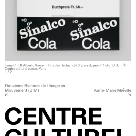
Tania Prill & Alberto Vieceli - Prix Jan-Tschichold & Livre du jury / Photo : D.R. — ©
Centre culturel suisse. Paris
1
/ 2
Douzième Biennale de l'Image en
Mouvement (BIM)
Anne-Marie Miéville