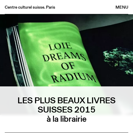
Centre culturel suisse. Paris
MENU
Agenda
Bookshop
Buvette
Archives
Medias
Publications
About
FR
/
EN
LES PLUS BEAUX LIVRES
SUISSES 2015
à la librairie