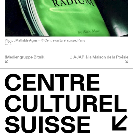
Photo : Mathilde Agius — © Centre culturel suisse. Paris
1
/ 4
!Mediengruppe Bitnik
L' AJAR à la Maison de la Poésie