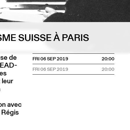
SME SUISSE À PARIS
èse de
FRI 06 SEP 2019
20:00
 HEAD-
FRI 06 SEP 2019
20:00
des
 leur
n
ion avec
t Régis