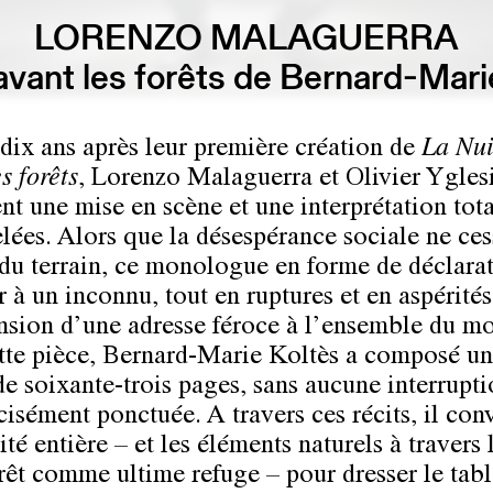
LORENZO MALAGUERRA
 avant les forêts de Bernard-Mari
 dix ans après leur première création de
La Nui
s forêts
, Lorenzo Malaguerra et Olivier Ygles
nt une mise en scène et une interprétation tot
lées. Alors que la désespérance sociale ne ces
du terrain, ce monologue en forme de déclara
 à un inconnu, tout en ruptures et en aspérités
nsion d’une adresse féroce à l’ensemble du m
tte pièce, Bernard-Marie Koltès a composé un
de soixante-trois pages, sans aucune interrupt
écisément ponctuée. A travers ces récits, il co
té entière – et les éléments naturels à travers
orêt comme ultime refuge – pour dresser le tab