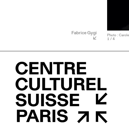
Fabrice Gygi
Photo : Carole
1
/ 4