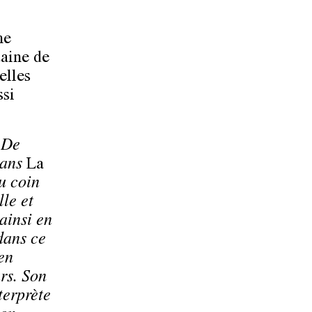
me
zaine de
elles
ssi
. De
dans
La
du coin
lle et
ainsi en
dans ce
en
urs. Son
terprète