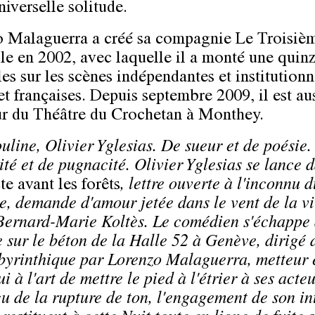
niverselle solitude.
 Malaguerra a créé sa compagnie Le Troisiè
le en 2002, avec laquelle il a monté une quin
es sur les scènes indépendantes et institutionn
et françaises. Depuis septembre 2009, il est au
ur du Théâtre du Crochetan à Monthey.
ouline, Olivier Yglesias. De sueur et de poésie
ité et de pugnacité. Olivier Yglesias se lance 
te avant les forêts
, lettre ouverte à l'inconnu 
ue, demande d'amour jetée dans le vent de la vi
Bernard-Marie Koltès. Le comédien s'échappe 
re sur le béton de la Halle 52 à Genève, dirigé 
abyrinthique par Lorenzo Malaguerra, metteur 
i à l'art de mettre le pied à l'étrier à ses acte
gu de la rupture de ton, l'engagement de son in