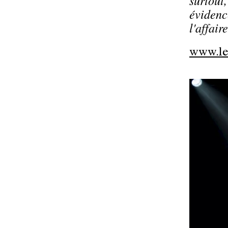
surtout,
évidenc
l'affair
www.let