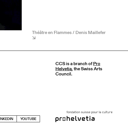
Théâtre en Flammes / Denis Maillefer
CCS is a branch of
Pro
Helvetia
, the Swiss Arts
Council.
INKEDIN
YOUTUBE