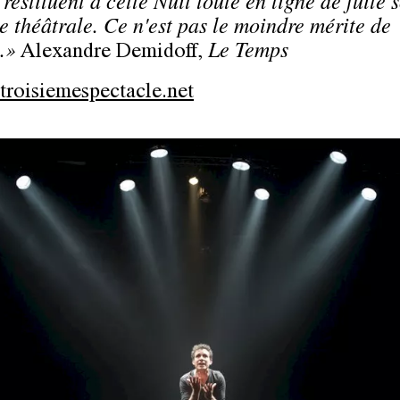
 restituent à cette Nuit toute en ligne de fuite 
e théâtrale. Ce n'est pas le moindre mérite de
e.»
Alexandre Demidoff,
Le Temps
roisiemespectacle.net