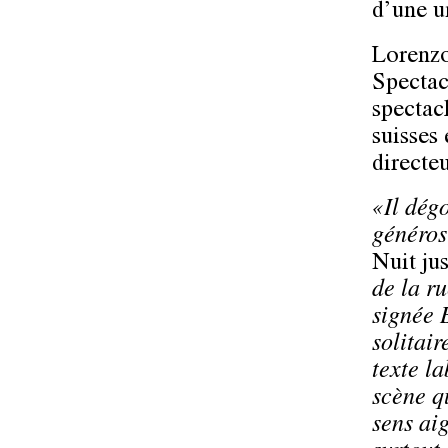
d’une u
Lorenzo
Spectac
spectacl
suisses 
directe
«Il dég
généros
Nuit jus
de la r
signée 
solitai
texte l
scène qu
sens ai