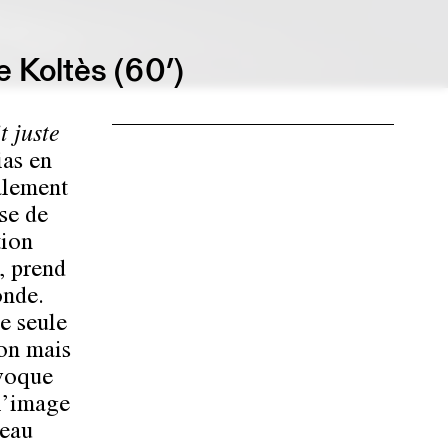
e Koltès (60’)
t juste
ias en
alement
se de
tion
, prend
onde.
e seule
ion mais
nvoque
 l’image
leau