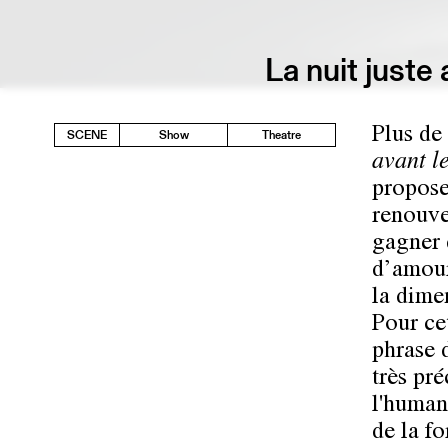
La nuit juste
Plus de
SCENE
Show
Theatre
avant le
propose
renouve
gagner 
d’amour
la dime
Pour ce
phrase 
très pr
l'humani
de la f