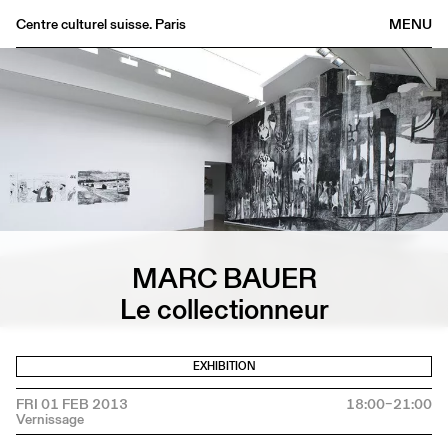
Centre culturel suisse. Paris
MENU
Agenda
Bookshop
Buvette
Archives
Medias
Publications
About
MARC BAUER
FR
/
EN
Le collectionneur
EXHIBITION
FRI 01 FEB 2013
18:00–21:00