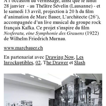
A l’occasion du vernissage, ainsi que le lundi
28 janvier - au Théâtre Sévelin (Lausanne) - et
le samedi 13 avril, projection à 20 h du film
d’animation de Marc Bauer, L’architecte (26’),
accompagnée d’un live musical du groupe rock
français Kafka. Ce projet s'inspire du film
Nosferatu, eine Symphonie des Grauens
(1922)
de Wilhelm Friedrich Murnau.
www.marcbauer.ch
En partenariat avec
Drawing Now
,
Les
Inrockuptibles
,
02
, T
he Drawer
et
Slash