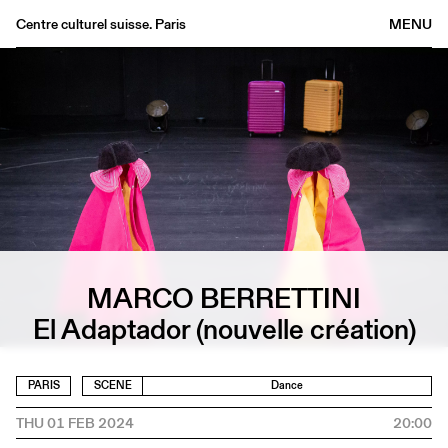
Centre culturel suisse. Paris
MENU
Agenda
Bookshop
Buvette
Archives
Medias
Publications
About
MARCO BERRETTINI
FR
/
EN
El Adaptador (nouvelle création)
PARIS
SCENE
Dance
THU 01 FEB 2024
20:00