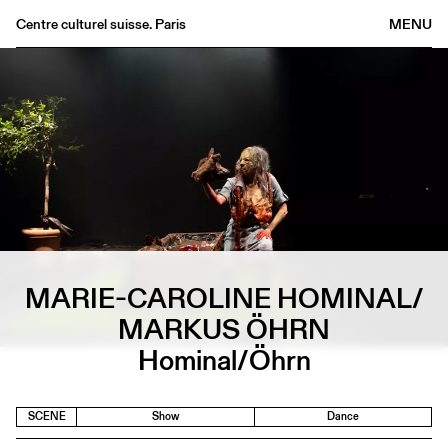
Centre culturel suisse. Paris
MENU
Agenda
Bookshop
Buvette
Archives
Medias
Publications
About
MARIE-CAROLINE HOMINAL/
FR
/
EN
MARKUS ÖHRN
Hominal/Öhrn
SCENE
Show
Dance