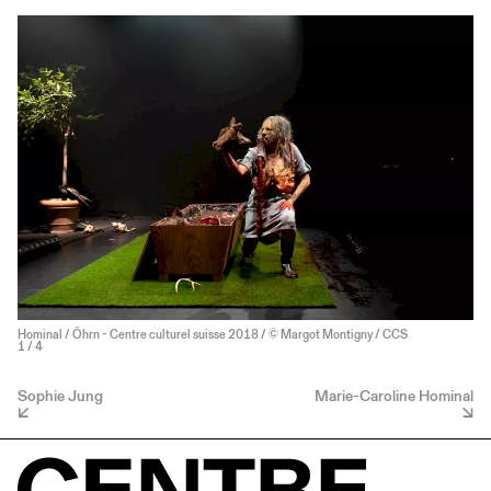
Hominal / Öhrn - Centre culturel suisse 2018 / © Margot Montigny / CCS
1
/ 4
Sophie Jung
Marie-Caroline Hominal