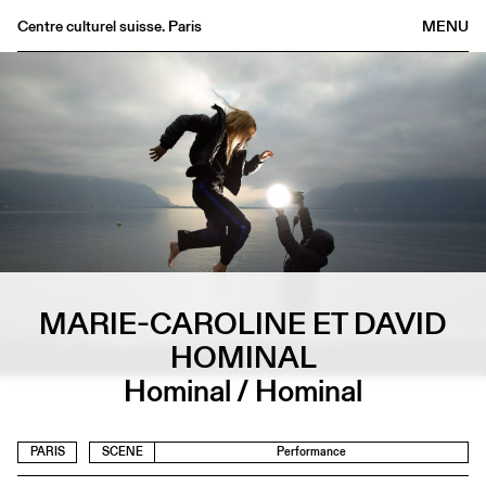
Centre culturel suisse. Paris
MENU
Agenda
Bookshop
Buvette
Archives
Medias
Publications
About
MARIE-CAROLINE ET DAVID
FR
/
EN
HOMINAL
Hominal / Hominal
PARIS
SCENE
Performance