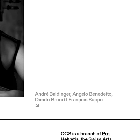
André Baldinger, Angelo Benedetto,
Dimitri Bruni & François Rappo
CCS is a branch of
Pro
Helvetia
, the Swiss Arts