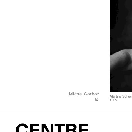
Michel Corboz
Martina Schuca
1
/ 2