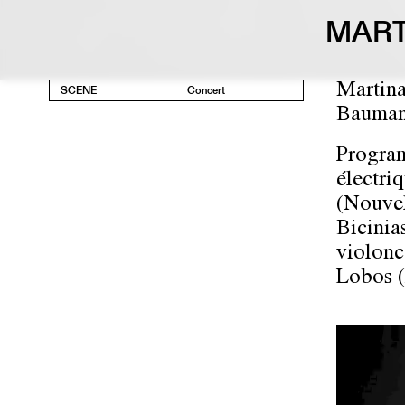
MART
Martina
SCENE
Concert
Baumann
Program
électri
(Nouvel
Bicinias
violonc
Lobos (