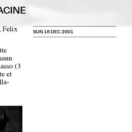
ACINE
 Felix
SUN 16 DEC 2001
ûte
umann
asso (3
te et
lla-