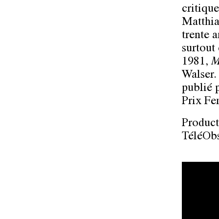
critique
Matthia
trente a
surtout
1981,
M
Walser.
publié p
Prix Fe
Product
TéléObs