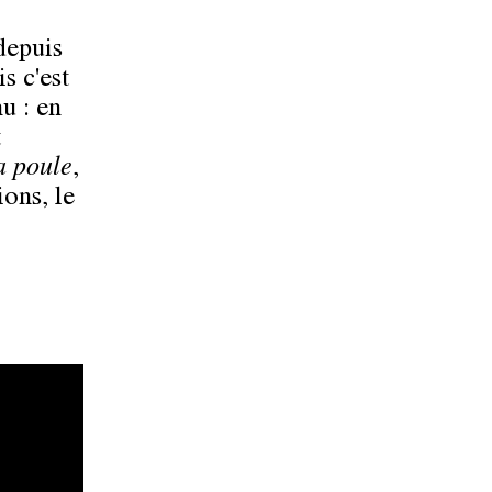
 depuis
is c'est
u : en
t
a poule
,
ons, le