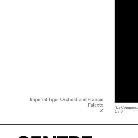
Imperial Tiger Orchestra et Francis
Falceto
“La Commissair
1
/ 6