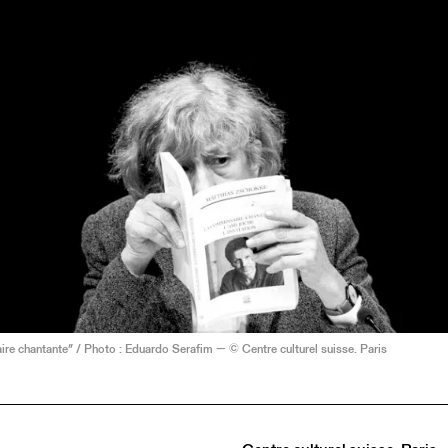
e chantante” / Photo : Eduardo Serafim — © Centre culturel suisse. Paris