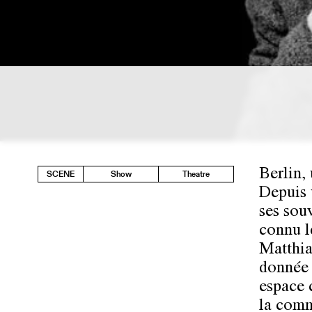
Berlin, 
SCENE
Show
Theatre
Depuis 
ses souv
connu l
Matthia
donnée 
espace c
la comm