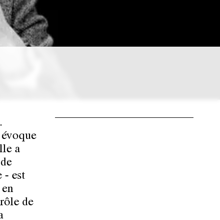
.
e évoque
lle a
 de
 - est
 en
 rôle de
a