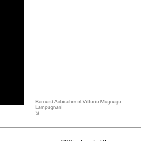
Bernard Aebischer et Vittorio Magnago
Lampugnani