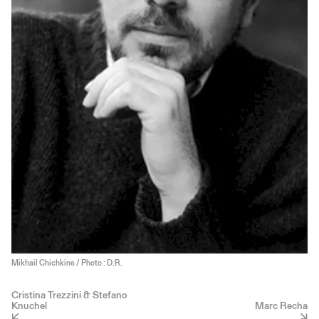
Mikhail Chichkine / Photo : D.R.
Cristina Trezzini & Stefano
Knuchel
Marc Recha