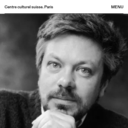
Centre culturel suisse. Paris
MENU
Agenda
Bookshop
Buvette
Archives
Medias
Publications
About
FR
/
EN