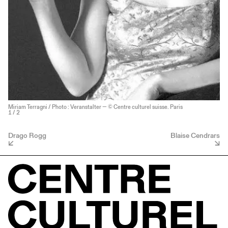
Miriam Terragni / Photo : Veranstalter — © Centre culturel suisse. Paris
1
/ 2
Drago Rogg
Blaise Cendrars