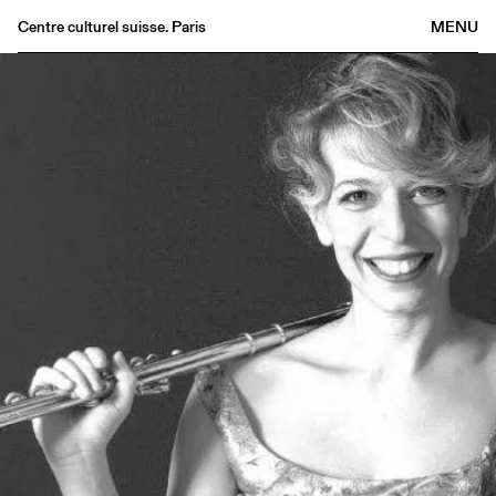
Centre culturel suisse. Paris
MENU
Agenda
Bookshop
Buvette
Archives
Medias
Publications
About
FR
/
EN