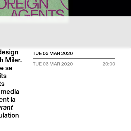
design
TUE 03 MAR 2020
h Miler.
TUE 03 MAR 2020
20:00
ie se
its
ts
s media
ent la
rant
ulation