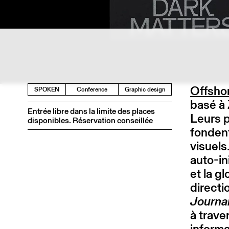
Offsho
SPOKEN
Conference
Graphic design
basé à 
Entrée libre dans la limite des places
Leurs p
disponibles. Réservation conseillée
fondent
visuels
auto-in
et la g
directi
Journa
à trav
informa