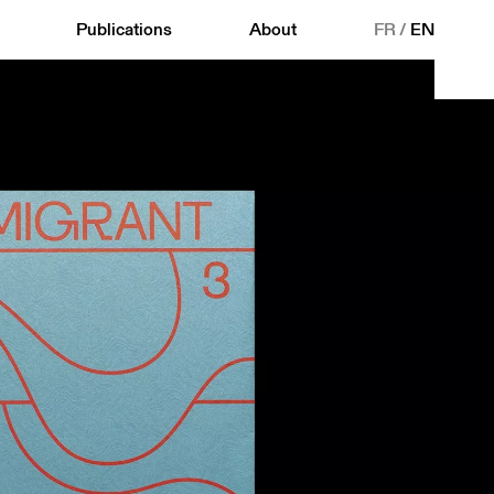
Publications
About
FR
/
EN