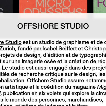
OFFSHORE STUDIO
re Studio
est un studio de graphisme et de 
Zurich, fondé par Isabel Seiffert et Christop
rojets de design, d’édition et de typograph
 sur une imagerie osée et la création de réc
. Le studio est aussi engagé dans des proje
itiés de recherche critique sur le design, le
lobalisation. Offshore Studio assure notamm
on artistique et la coédition du magazine
Mig
l
, publication en six volets qui explore la circ
ers le monde des personnes, marchandises,
tions, et même de la faune et la flore.