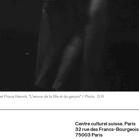
et Prisca Harsch, “L’amour de la fille et du garçon” / Photo : D.R.
Centre culturel suisse. Paris
32 rue des Francs-Bourgeois
75003 Paris