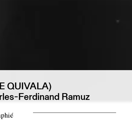
E QUIVALA)
Charles-Ferdinand Ramuz
aphié