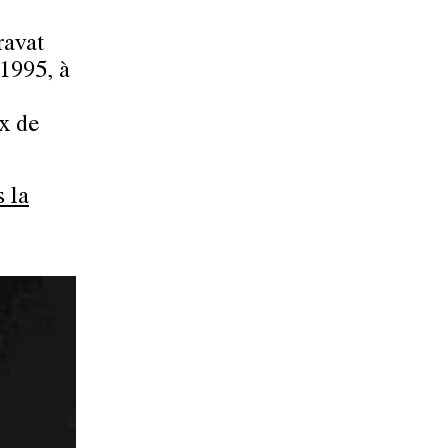
ravat
 1995, à
ix de
 la