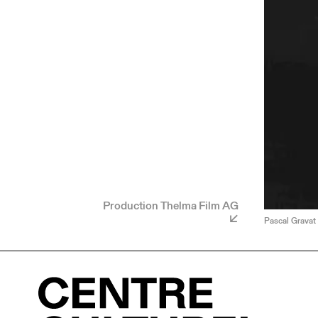
Production Thelma Film AG
Pascal Gravat 