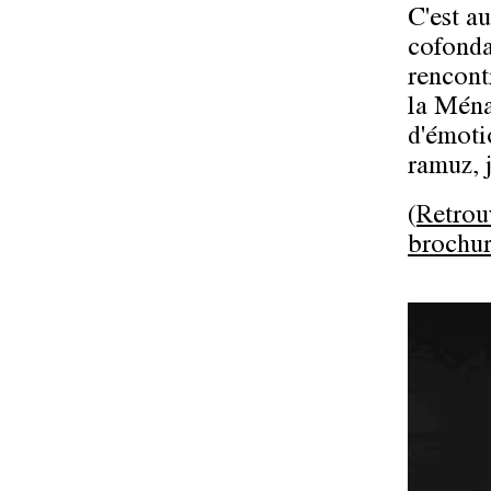
C'est a
cofonda
rencont
la Ména
d'émoti
ramuz, j
(
Retrou
brochur