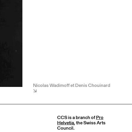
Nicolas Wadimoff et Denis Chouinard
CCS is a branch of
Pro
Helvetia
, the Swiss Arts
Council.