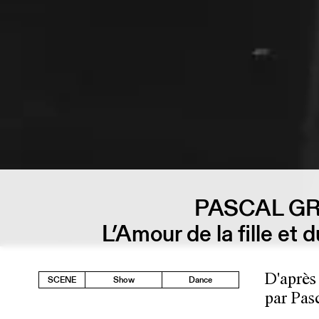
PASCAL GR
L’Amour de la fille et
D'après
SCENE
Show
Dance
par Pas