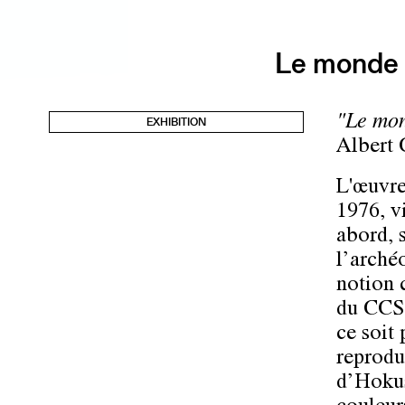
Le monde 
"Le mon
EXHIBITION
Albert
L'œuvre
1976, v
abord, 
l’arché
notion 
du CCS 
ce soit 
reprodu
d’Hokus