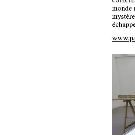
couleurs
monde m
mystère.
échappe
www.pa