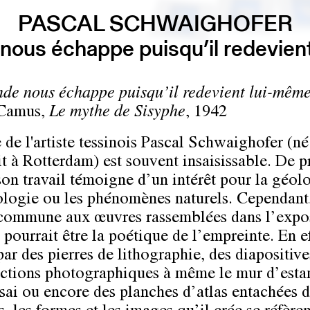
PASCAL SCHWAIGHOFER
nous échappe puisqu’il redevien
de nous échappe puisqu’il redevient lui-mêm
 Camus,
Le mythe de Sisyphe
, 1942
 de l'artiste tessinois Pascal Schwaighofer (né
it à Rotterdam) est souvent insaisissable. De 
son travail témoigne d’un intérêt pour la géol
ologie ou les phénomènes naturels. Cependant,
commune aux œuvres rassemblées dans l’expo
pourrait être la poétique de l’empreinte. En ef
par des pierres de lithographie, des diapositive
ctions photographiques à même le mur d’est
ai ou encore des planches d’atlas entachées 