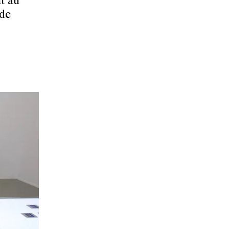
nt au
 de