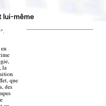
t lui-même
e
".
 en
prime
ogie,
 la
sition
fet, que
s, des
ampes
de