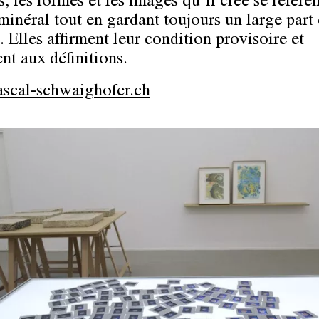
, les formes et les images qu’il crée se réfère
inéral tout en gardant toujours un large part
 Elles affirment leur condition provisoire et
nt aux définitions.
scal-schwaighofer.ch