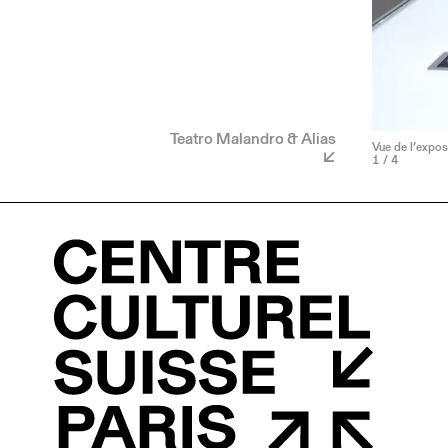
Teatro Malandro & Alias
Vue de l’expos
1
/ 4