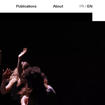
Publications
About
FR
/
EN