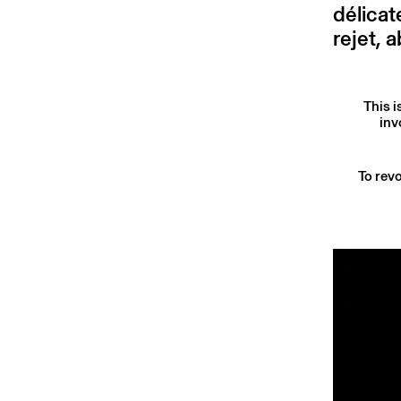
délicat
rejet, 
This i
inv
To revo