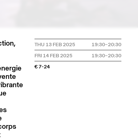
ction,
THU 13 FEB 2025
19:30–20:30
FRI 14 FEB 2025
19:30–20:30
énergie
€ 7-24
vente
vibrante
que
les
e
 corps
t