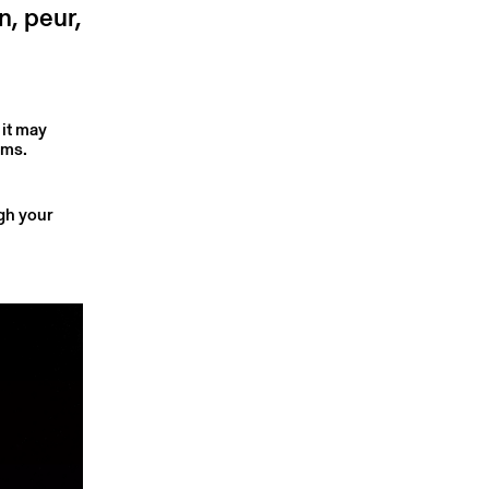
n, peur,
 it may
rms.
ugh your