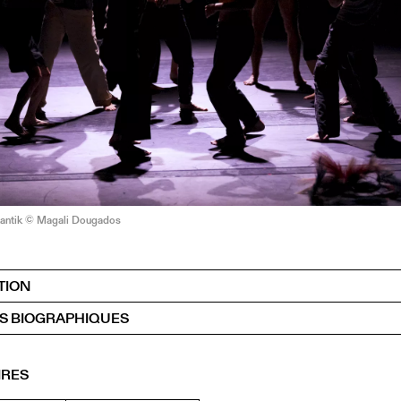
 Kantik © Magali Dougados
TION
S BIOGRAPHIQUES
IRES