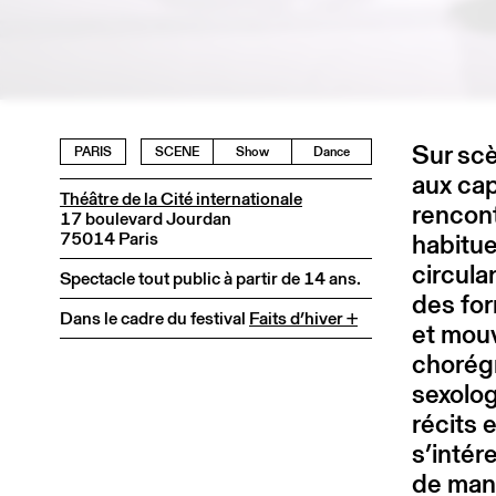
Sur scè
PARIS
SCENE
Show
Dance
aux cap
Théâtre de la Cité internationale
rencont
17 boulevard Jourdan
75014 Paris
habitue
circula
Spectacle tout public à partir de 14 ans.
des for
Dans le cadre du festival
Faits d’hiver +
et mouv
chorégr
sexolog
récits 
s’intér
de mani