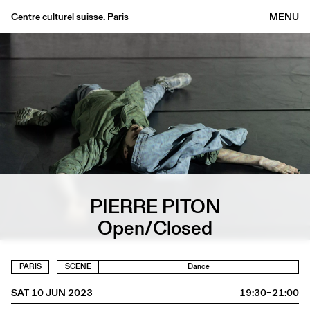
Centre culturel suisse. Paris
MENU
Agenda
Bookshop
Buvette
Archives
Medias
Publications
About
PIERRE PITON
FR
/
EN
Open/Closed
PARIS
SCENE
Dance
SAT 10 JUN 2023
19:30–21:00