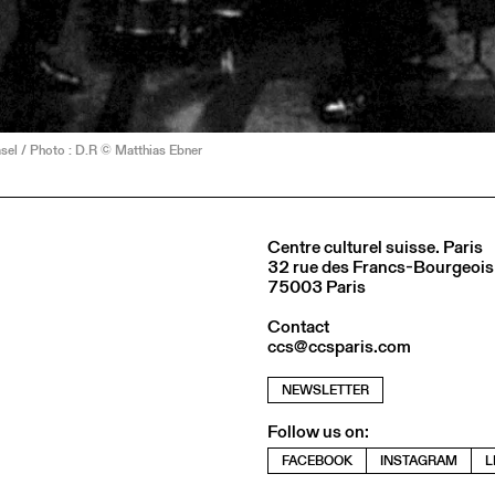
sel / Photo : D.R © Matthias Ebner
Centre culturel suisse. Paris
32 rue des Francs-Bourgeois
75003 Paris
Contact
ccs@ccsparis.com
NEWSLETTER
Follow us on:
FACEBOOK
INSTAGRAM
L