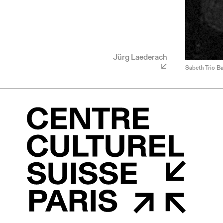
Jürg Laederach
Sabeth Trio Ba