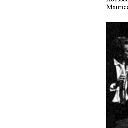
Roussea
Maurice