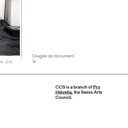
Usages du document
to : D.R.
CCS is a branch of
Pro
Helvetia
, the Swiss Arts
Council.