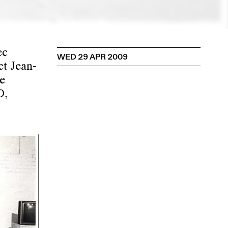
ec
WED 29 APR 2009
et Jean-
ie
D,