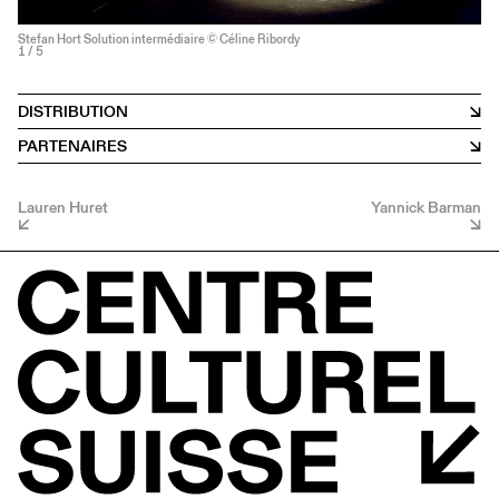
Stefan Hort Solution intermédiaire © Céline Ribordy
1
/ 5
DISTRIBUTION
PARTENAIRES
Lauren Huret
Yannick Barman