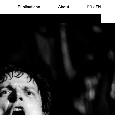
Publications
About
FR
/
EN