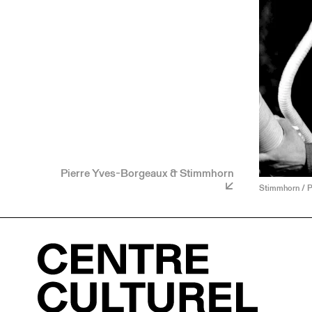
Pierre Yves-Borgeaux & Stimmhorn
Stimmhorn / P