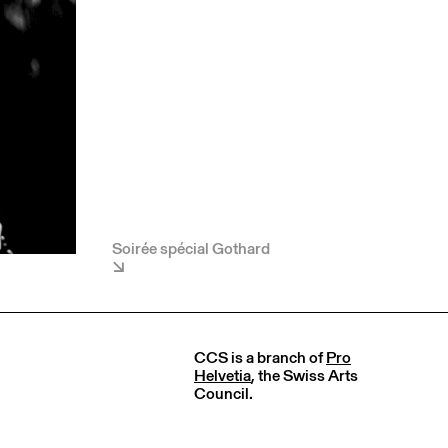
Soirée spécial Gothard
CCS is a branch of
Pro
Helvetia
, the Swiss Arts
Council.