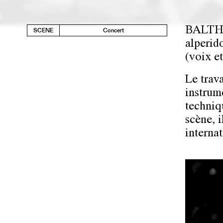
BALTHA
SCENE
Concert
alperi
(voix e
Le trava
instrum
techniq
scène, 
internat